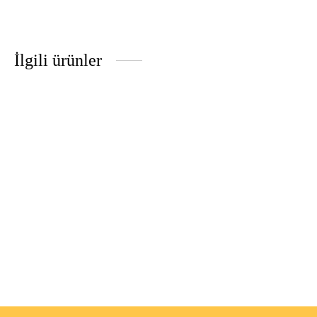
İlgili ürünler
yelek
gömlek • su
₺
2,950.00
₺
2,550.00
Muse üst • kuzey
Paloma üst • mercan
₺
2,750.00
₺
2,950.00