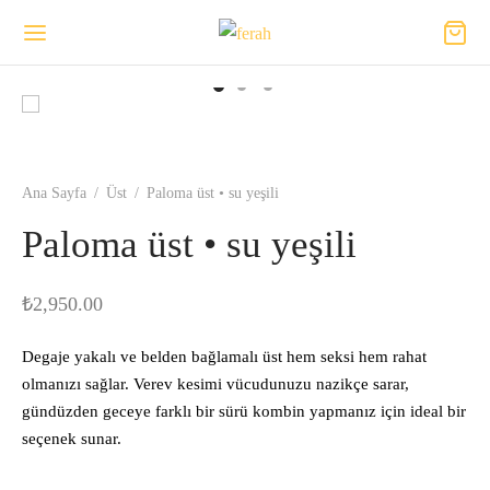
Ana Sayfa
/
Üst
/
Paloma üst • su yeşili
Paloma üst • su yeşili
₺
2,950.00
Degaje yakalı ve belden bağlamalı üst hem seksi hem rahat
olmanızı sağlar. Verev kesimi vücudunuzu nazikçe sarar,
gündüzden geceye farklı bir sürü kombin yapmanız için ideal bir
seçenek sunar.