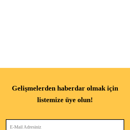
₺
2,950.00
₺
3,750.00
Pari etek • ekru
Paloma üst • su yeşili
₺
3,150.00
₺
2,950.00
Gelişmelerden haberdar olmak için
listemize üye olun!