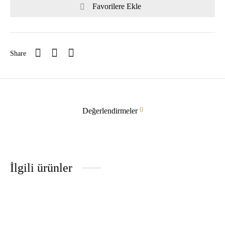
Favorilere Ekle
Share
0
Değerlendirmeler
İlgili ürünler
tunik • simsiyah
Barrel pantolon