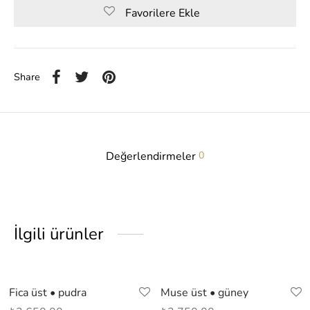
Favorilere Ekle
Share
Değerlendirmeler
0
İlgili ürünler
Out of Stock
Fica üst • pudra
Muse üst • güney