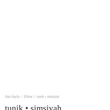
ü
suar
Giyim
e
Ana Sayfa
/
Elbise
/
tunik • simsiyah
tunik • simsiyah