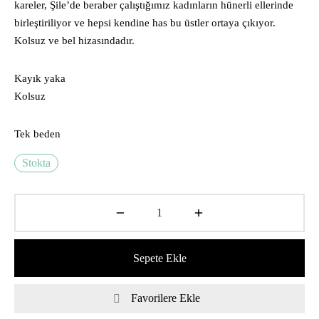
kareler, Şile’de beraber çalıştığımız kadınların hünerli ellerinde
birleştiriliyor ve hepsi kendine has bu üstler ortaya çıkıyor.
ü
Kolsuz ve bel hizasındadır.
suar
Kayık yaka
Kolsuz
Tek beden
Giyim
Stokta
e
Sepete Ekle
Favorilere Ekle