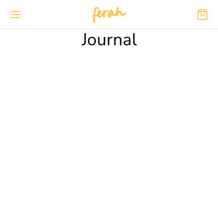
Journal
TRAVEL
TRENDS
Brooklyn cold-pressed organic
By
admflz
on
27/04/2019
3