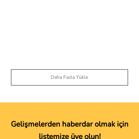
Dress it down enamel
By
admflz
on
30/03/2019
Post Format Video. You can insert a video to show on
top of the page.
Daha Fazla Yükle
Gelişmelerden haberdar olmak için
listemize üye olun!