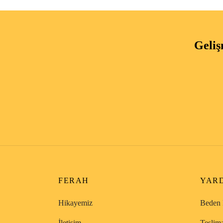
Geliş
FERAH
YAR
Hikayemiz
Beden 
İletişim
Teslim