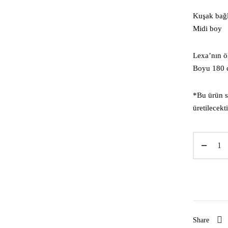
Kuşak bağ
Midi boy
Lexa’nın ö
Boyu 180 c
*Bu ürün sa
üretilecekt
Share