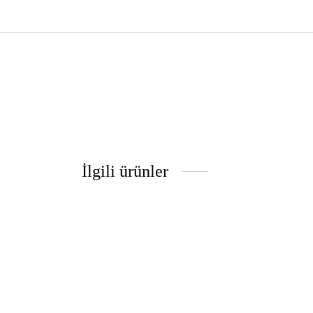
İlgili ürünler
Barrel pantolon
kruvaze
₺
3,750.00
₺
2,750
Seçenekler
Sepete