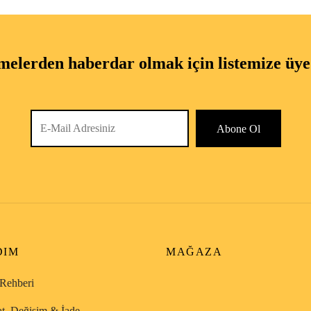
melerden haberdar olmak için listemize üye
DIM
MAĞAZA
Rehberi
at, Değişim & İade