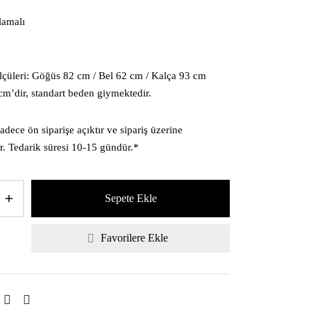
lamalı
lçüleri: Göğüs 82 cm / Bel 62 cm / Kalça 93 cm
m’dir, standart beden giymektedir.
dece ön siparişe açıktır ve sipariş üzerine
ir. Tedarik süresi 10-15 gündür.*
Sepete Ekle
Favorilere Ekle