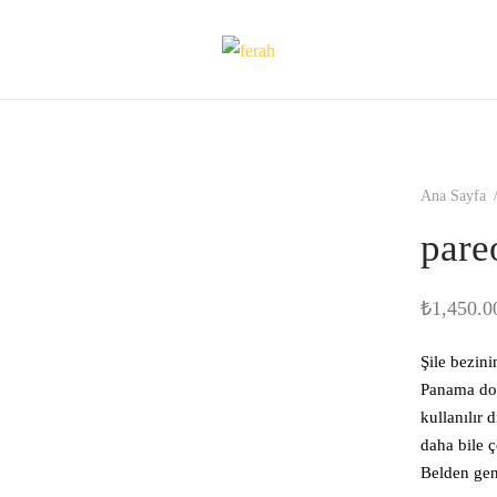
Ana Sayfa
pare
₺
1,450.0
Şile bezin
Panama dok
kullanılır 
daha bile 
Belden gen