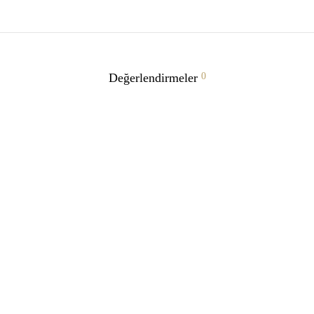
Değerlendirmeler
0
 üst • siyah
Pari etek • ekru
.00
₺
3,150.00
 Ekle
Seçenekler