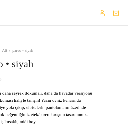
/
Alt
/
pareo • siyah
o • siyah
0
in daha seyrek dokumalı, daha da havadar versiyonu
uması haliyle tanışın! Yazın deniz kenarında
diye yola çıkıp, elbiselerin pantolonların üzerinde
çok beğendiğimiz etek/pareo karışımı tasarımımız.
iş kuşaklı, midi boy.