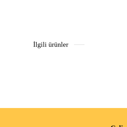
İlgili ürünler
küçük toka • ekru (kalın)
küçük t
₺
150.00
₺
150.0
Sepete Ekle
Sepete