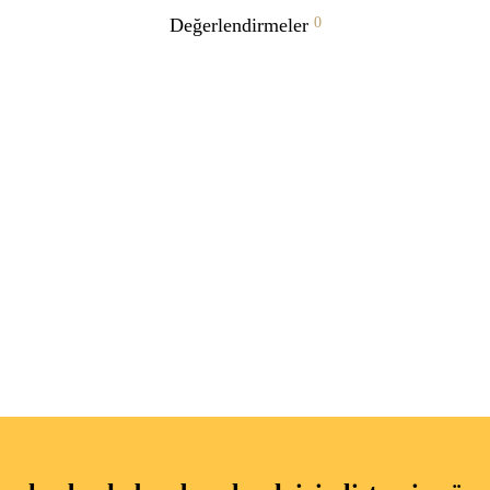
Değerlendirmeler
0
oka • su
2’li küçük toka seti
0
₺
275.00
 Ekle
Seçenekler