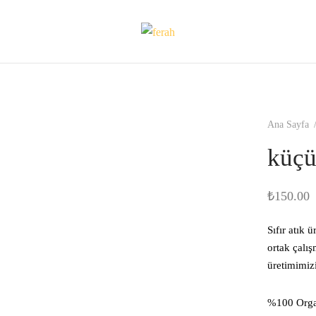
Ana Sayfa
küçü
₺
150.00
Sıfır atık 
ortak çalı
üretimimizi
%100 Orga