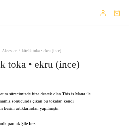
/
Aksesuar
/
küçük toka • ekru (ince)
k toka • ekru (ince)
üretim sürecimizde bize destek olan This is Mana ile
şmamız sonucunda çıkan bu tokalar, kendi
n kesim artıklarından yapılmıştır.
nik pamuk Şile bezi