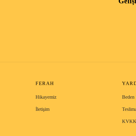
Geliş
FERAH
YAR
Hikayemiz
Beden 
İletişim
Teslim
KVK