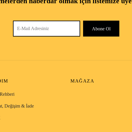
melerden haberdar olmak için listemize üye
DIM
MAĞAZA
Rehberi
at, Değişim & İade
K