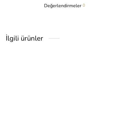
Değerlendirmeler
0
İlgili ürünler
tshirt • pudra
gömlek • pudra
₺
1,950.00
₺
2,550.00
gömlek • su
Tera elbise • vizon
₺
2,550.00
₺
3,450.00