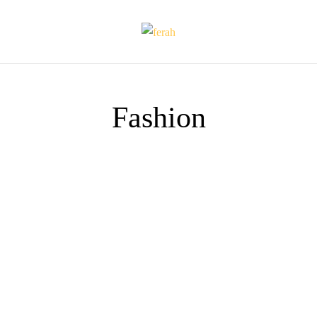
Fashion
TRENDS
Dress it down enamel