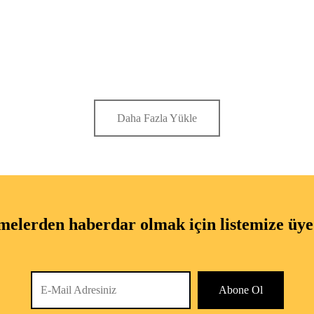
By
admflz
on
30/03/2019
 can insert a video to show on top of the page.
Daha Fazla Yükle
melerden haberdar olmak için listemize üye